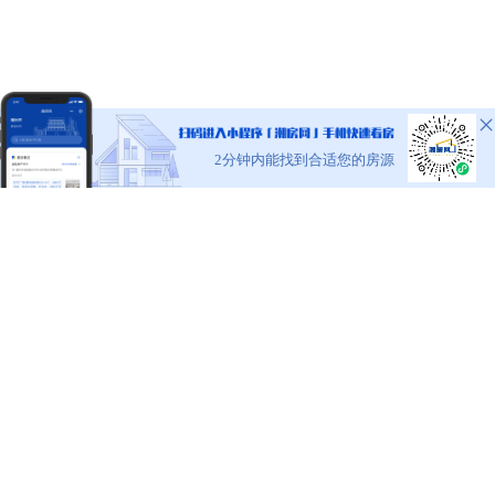
2分钟内能找到合适您的房源
【潮房网】