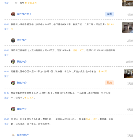
更新
好，有契
售价26.8万
4图
多图
金胜房产中介
4浏览
08-06
振德街小学综合楼五楼（实四楼）105平，楼下储物间4.8平，有房产证，二房二厅（可改三房）
售29.8
更新
万
卓江房产
2浏览
08-06
牌坊街正路铺面（人流特好路段）约45平方，门面3米外4米，
月租：3万
， 联系13553710955微信同号
更新
领航中介
19浏览
08-06
碧桂园大区中心区中层203平方4房2厅3卫，装修雅，有定制，厨房少煮食 包1个车位，
售245万
更新
视频
领航中介
2浏览
08-06
新嘉华庭附近楼龄新小车区，3楼约120平，单梯独户3房2厅2卫，中式装修，釆光尚[强]，包小车位一
更新
个，合同书，
售52.8万
。
领航中介
6浏览
08-06
T2608：潮州金信附近办公楼，整栋8层。一层实用面积约1100㎡，单层年
租金：16万
，有电梯，环境
更新
好，适合养老、月子中心、培训医疗等。
兴达房地产
2浏览